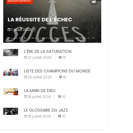
MANAGEMENT
LA RÉUSSITE DE L’ÉCHEC
1 août 2026
Dans la haute sphère de la compétition, le
fait de ne pas atteindre un objectif est un
signe d’incompétence et une source de
L’ÈRE DE LA SATURATION
sanctions diverses (avertissement, […]
27 juillet 2026
10
LISTE DES CHAMPIONS DU MONDE
20 juillet 2026
10
LA MAIN DE DIEU
19 juillet 2026
10
LE GLOSSAIRE DU JAZZ
18 juillet 2026
10