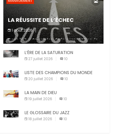
MANAGEMENT
LA RÉUSSITE DE L’ÉCHEC
1 août 2026
Dans la haute sphère de la compétition, le
fait de ne pas atteindre un objectif est un
signe d’incompétence et une source de
L’ÈRE DE LA SATURATION
sanctions diverses (avertissement, […]
27 juillet 2026
10
LISTE DES CHAMPIONS DU MONDE
20 juillet 2026
10
LA MAIN DE DIEU
19 juillet 2026
10
LE GLOSSAIRE DU JAZZ
18 juillet 2026
10