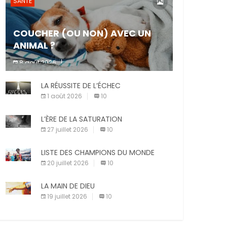
SANTÉ
COUCHER (OU NON) AVEC UN
ANIMAL ?
8 août 2026
Dormir ou non avec son animal de
LA RÉUSSITE DE L’ÉCHEC
compagnie est un sujet très controversé.
Les adeptes affirment que la présence de
1 août 2026
10
leur compagnon à quatre pattes les […]
L’ÈRE DE LA SATURATION
27 juillet 2026
10
LISTE DES CHAMPIONS DU MONDE
20 juillet 2026
10
LA MAIN DE DIEU
19 juillet 2026
10