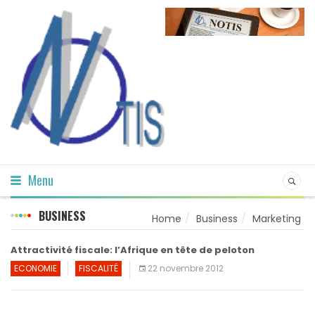
Menu
BUSINESS
Home
Business
Marketing
Attractivité fiscale: l’Afrique en tête de peloton
ECONOMIE
FISCALITÉ
22 novembre 2012