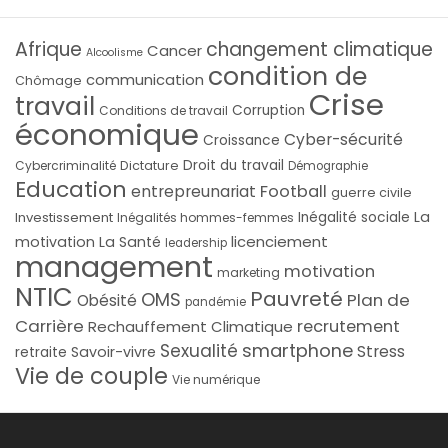
Afrique
changement climatique
Cancer
Alcoolisme
condition de
communication
Chômage
Crise
travail
Corruption
Conditions de travail
économique
Cyber-sécurité
Croissance
Droit du travail
Cybercriminalité
Dictature
Démographie
Education
Football
entrepreunariat
guerre civile
La
Investissement
Inégalité sociale
Inégalités hommes-femmes
licenciement
motivation
La Santé
leadership
management
motivation
marketing
NTIC
Pauvreté
OMS
Plan de
Obésité
pandémie
Carrière
recrutement
Rechauffement Climatique
smartphone
Sexualité
Stress
Savoir-vivre
retraite
Vie de couple
Vie numérique