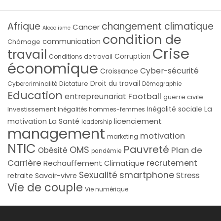
Afrique
changement climatique
Cancer
Alcoolisme
condition de
communication
Chômage
Crise
travail
Corruption
Conditions de travail
économique
Cyber-sécurité
Croissance
Droit du travail
Cybercriminalité
Dictature
Démographie
Education
Football
entrepreunariat
guerre civile
La
Investissement
Inégalité sociale
Inégalités hommes-femmes
licenciement
motivation
La Santé
leadership
management
motivation
marketing
NTIC
Pauvreté
OMS
Plan de
Obésité
pandémie
Carrière
recrutement
Rechauffement Climatique
smartphone
Sexualité
Stress
Savoir-vivre
retraite
Vie de couple
Vie numérique