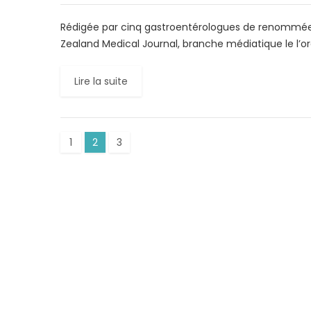
Rédigée par cinq gastroentérologues de renommée 
Zealand Medical Journal, branche médiatique le l’o
Lire la suite
1
2
3