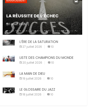
MANAGEMENT
LA RÉUSSITE DE L’ÉCHEC
1 août 2026
Dans la haute sphère de la compétition, le
fait de ne pas atteindre un objectif est un
signe d’incompétence et une source de
L’ÈRE DE LA SATURATION
sanctions diverses (avertissement, […]
27 juillet 2026
10
LISTE DES CHAMPIONS DU MONDE
20 juillet 2026
10
LA MAIN DE DIEU
19 juillet 2026
10
LE GLOSSAIRE DU JAZZ
18 juillet 2026
10