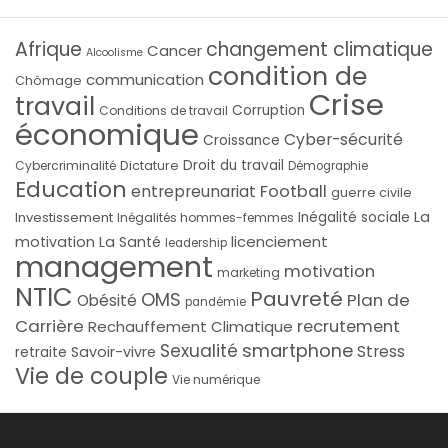
Afrique
changement climatique
Cancer
Alcoolisme
condition de
communication
Chômage
Crise
travail
Corruption
Conditions de travail
économique
Cyber-sécurité
Croissance
Droit du travail
Cybercriminalité
Dictature
Démographie
Education
Football
entrepreunariat
guerre civile
La
Investissement
Inégalité sociale
Inégalités hommes-femmes
licenciement
motivation
La Santé
leadership
management
motivation
marketing
NTIC
Pauvreté
OMS
Plan de
Obésité
pandémie
Carrière
recrutement
Rechauffement Climatique
smartphone
Sexualité
Stress
Savoir-vivre
retraite
Vie de couple
Vie numérique