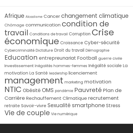
Afrique
changement climatique
Cancer
Alcoolisme
condition de
communication
Chômage
Crise
travail
Corruption
Conditions de travail
économique
Cyber-sécurité
Croissance
Droit du travail
Cybercriminalité
Dictature
Démographie
Education
Football
entrepreunariat
guerre civile
La
Investissement
Inégalité sociale
Inégalités hommes-femmes
licenciement
motivation
La Santé
leadership
management
motivation
marketing
NTIC
Pauvreté
OMS
Plan de
Obésité
pandémie
Carrière
recrutement
Rechauffement Climatique
smartphone
Sexualité
Stress
Savoir-vivre
retraite
Vie de couple
Vie numérique