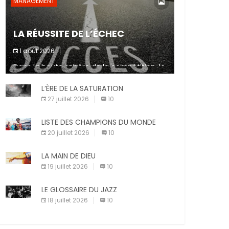
MANAGEMENT
LA RÉUSSITE DE L’ÉCHEC
1 août 2026
Dans la haute sphère de la compétition, le
fait de ne pas atteindre un objectif est un
signe d’incompétence et une source de
L’ÈRE DE LA SATURATION
sanctions diverses (avertissement, […]
27 juillet 2026
10
LISTE DES CHAMPIONS DU MONDE
20 juillet 2026
10
LA MAIN DE DIEU
19 juillet 2026
10
LE GLOSSAIRE DU JAZZ
18 juillet 2026
10