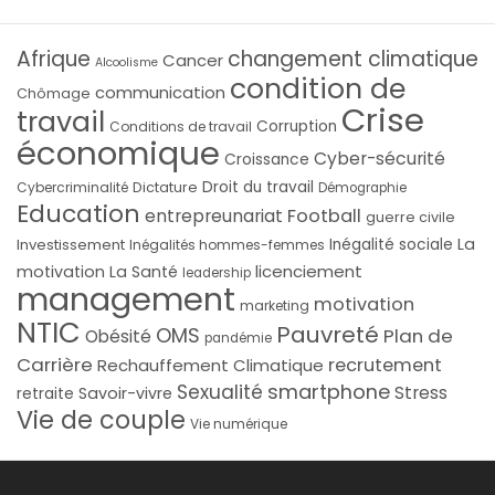
Afrique
changement climatique
Cancer
Alcoolisme
condition de
communication
Chômage
Crise
travail
Corruption
Conditions de travail
économique
Cyber-sécurité
Croissance
Droit du travail
Cybercriminalité
Dictature
Démographie
Education
Football
entrepreunariat
guerre civile
La
Investissement
Inégalité sociale
Inégalités hommes-femmes
licenciement
motivation
La Santé
leadership
management
motivation
marketing
NTIC
Pauvreté
OMS
Plan de
Obésité
pandémie
Carrière
recrutement
Rechauffement Climatique
smartphone
Sexualité
Stress
Savoir-vivre
retraite
Vie de couple
Vie numérique