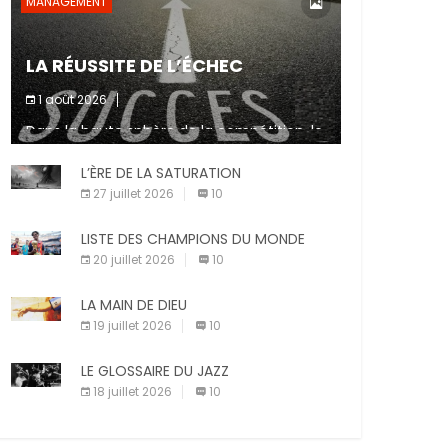
MANAGEMENT
LA RÉUSSITE DE L’ÉCHEC
1 août 2026
Dans la haute sphère de la compétition, le
fait de ne pas atteindre un objectif est un
signe d’incompétence et une source de
L’ÈRE DE LA SATURATION
sanctions diverses (avertissement, […]
27 juillet 2026
10
LISTE DES CHAMPIONS DU MONDE
20 juillet 2026
10
LA MAIN DE DIEU
19 juillet 2026
10
LE GLOSSAIRE DU JAZZ
18 juillet 2026
10